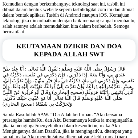
Kemudian dengan berkembangnya teknologi saat ini, tasbih ini
dibuat dalam bentuk website seperti tasbihdigital.com ini dan dibuat
dalam bentuk aplikasi Tasbih di Android maupun iOS. Kemajuan
teknologi jika dimanfaatkan dengan baik memang sangat membantu,
salah satunya adalah memudahkan kita dalam beribadah. Semoga
bermanfaat.
KEUTAMAAN DZIKIR DAN DOA
KEPADA ALLAH SWT
قَالَ رَسُوْلُ صَلَّى اللَّهُ عَلَيْهِ وَسَلَّمَ : يَقُولُ اللَّهُ تَعَالَى : أَنَا عِنْدَ ظَنِّ
عَبْدِي بِي، وَأَنَا مَعَهُ، إِذَا ذَكَرَنِي، فَإِنْ ذَكَرَنِي فِي نَفْسِهِ، ذَكَرْتُهُ فِي
نَفْسِي، وَإِنْ ذَكَرَنِي فِي مَلَإٍ، ذَكَرْتُهُ فِي مَلَإٍ خَيْرٍ مِنْهُمْ، وَإِنْ تَقَرَّبَ إِلَيَّ،
بِشِبْرٍ، تَقَرَّبْتُ إِلَيْهِ ذِرَاعًا، وَإِنْ تَقَرَّبَ إِلَيَّ ذِرَاعًا، تَقَرَّبْتُ إِلَيْهِ بَاعًا، وَإِنْ
أَتَانِي يَمْشِي، أَتَيْتُهُ هَرْوَلَةً. (صحيح البخاري) وَقَالَ أَبُو هُرَيْرَةَ عَنْ النَّبِيِّ
صَلَّى اللَّهُ عَلَيْهِ وَسَلَّمَ قَالَ اللَّهُ تَعَالَى أَنَا مَعَ عَبْدِي حَيْثُمَا ذَكَرَنِي
وَتَحَرَّكَتْ بِي شَفَتَاهُ (صحيح البخاري)
Sabda Rasulullah SAW: “Dia Allah berfirman: “Aku bersama
prasangka hambaKu, dan Aku Bersamanya ketika ia mengingatKu,
jika ia mengingat/menyebutku dalam kesendirian, maka Aku
Mengingatnya dalam DzatKu, jika ia mengingatKu, ditempat yang
ramai, maka Aku mengingatnya ditempat yang lebih ramai (para