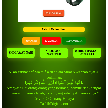
Cek di Online Shop
SHOPEE
LAZADA
TOKOPEDIA
SHOLAWAT
WIRID IMAM AL-
SHOLAWAT NABI
NARIYAH
GHAZALI
Allah subhânahû wa ta’âlâ di dalam Surat Al-Ahzab ayat 41
berfirman:
يَا أَيُّهَا الَّذِينَ آمَنُوا اذْكُرُوا اللَّهَ ذِكْرًا كَثِيرًا
Artinya: “Hai orang-orang yang beriman, berzdikirlah (dengan
menyebut nama) Allah, dzikir yang sebanyak-banyaknya.”
Creator © Ganang Hidayat
TasbihDigital.com