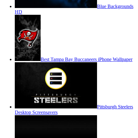
Blue Backgrounds
HD
Best Tampa Bay Buccaneers iPhone Wallpaper
Pittsburgh Steelers
Desktop Screensavers