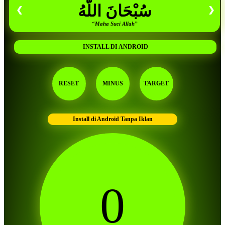
سُبْحَانَ اللّهُ
❮
❯
“Maha Suci Allah”
INSTALL DI ANDROID
RESET
MINUS
TARGET
Install di Android Tanpa Iklan
0