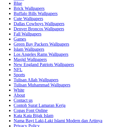
Blue
Brick Wallpapers
Buffalo Bills Wallpapers
Cute Wallpapers
Dallas Cowboys Wallpapers
Denver Broncos Wallpapers
Fall Wallpapers
Games
Green Bay Packers Wallpapers
Islam Wallpapers
Los Angeles Rams Wallpapers
Masjid Wallpapers
New England Patriots Wallpapers
NFL
Sports
Tulisan Allah Wallpapers
Tulisan Muhammad Wallpapers
White
About
Contact us
Contoh Surat Lamaran Kerja
Copas Font Online
Kata Kata Bijak Islam
Nama Bayi Laki-Laki Islami Modern dan Artinya
Privacy Policy