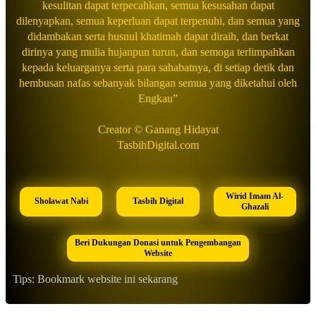
kesulitan dapat terpecahkan, semua kesusahan dapat
dilenyapkan, semua keperluan dapat terpenuhi, dan semua yang
didambakan serta husnul khatimah dapat diraih, dan berkat
dirinya yang mulia hujanpun turun, dan semoga terlimpahkan
kepada keluarganya serta para sahabatnya, di setiap detik dan
hembusan nafas sebanyak bilangan semua yang diketahui oleh
Engkau”
Creator © Ganang Hidayat
TasbihDigital.com
Wirid Imam Al-
Sholawat Nabi
Tasbih Digital
Ghazali
Beri Dukungan Donasi untuk Pengembangan
Website
Tips: Bookmark website ini sekarang