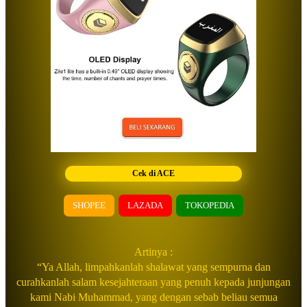
Cek di ACE
SHOPEE
LAZADA
TOKOPEDIA
Artinya :
“Ya Allah, limpahkanlah shalawat yang sempurna dan
curahkanlah salam kesejahteraan yang penuh kepada junjungan
kami Nabi Muhammad, yang dengan sebab beliau semua