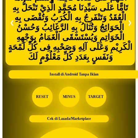
تَامًّا عَلَى سَيِّدِنَا مُحَمَّدٍ الَّذِيْ تَنْحَلُّ بِهِ
الْعُقَدُ وَتَنْفَرِجُ بِهِ الْكُرَبُ وَتُقْضَى بِهِ
❮
❯
الْحَوَائِجُ وَتُنَالُ بِهِ الرَّغَائِبُ وَحُسْنُ
الْخَوَاتِمِ وَيُسْتَسْقَى الْغَمَامُ بِوَجْهِهِ
الْكَرِيْمِ وَعَلَى آلِهِ وَصَحْبِهِ فِى كُلِّ لَمْحَةٍ
وَنَفَسٍ بِعَدَدِ كُلِّ مَعْلُوْمٍ لَكَ
Install di Android Tanpa Iklan
RESET
MINUS
TARGET
Cek di Lazada/Marketplace