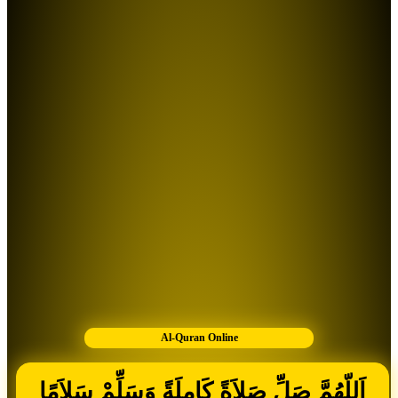
Al-Quran Online
اَللّهُمَّ صَلِّ صَلاَةً كَامِلَةً وَسَلِّمْ سَلاَمًا