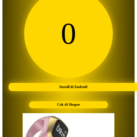
0
Install di Android
Cek di Shopee