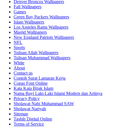
Denver Broncos Wallpapers
Fall Wallpapers
Games
Green Bay Packers Wallpapers
Islam Wallpapers
Los Angeles Rams Wallpapers
Masjid Wallpapers
New England Patriots Wallpapers
NFL
Sports
Tulisan Allah Wallpapers
Tulisan Muhammad Wallpapers
White
About
Contact us
Contoh Surat Lamaran Kerja
Copas Font Online
Kata Kata Bijak Islam
Nama Bayi Laki-Laki Islami Modern dan Artinya
Privacy Policy
Sholawat Nabi Muhammad SAW
Sholawat Nariyah
Sitemap
Tasbih Digital Online
Terms of Service