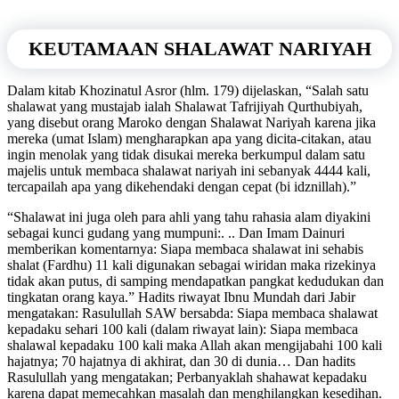
KEUTAMAAN SHALAWAT NARIYAH
Dalam kitab Khozinatul Asror (hlm. 179) dijelaskan, “Salah satu
shalawat yang mustajab ialah Shalawat Tafrijiyah Qurthubiyah,
yang disebut orang Maroko dengan Shalawat Nariyah karena jika
mereka (umat Islam) mengharapkan apa yang dicita-citakan, atau
ingin menolak yang tidak disukai mereka berkumpul dalam satu
majelis untuk membaca shalawat nariyah ini sebanyak 4444 kali,
tercapailah apa yang dikehendaki dengan cepat (bi idznillah).”
“Shalawat ini juga oleh para ahli yang tahu rahasia alam diyakini
sebagai kunci gudang yang mumpuni:. .. Dan Imam Dainuri
memberikan komentarnya: Siapa membaca shalawat ini sehabis
shalat (Fardhu) 11 kali digunakan sebagai wiridan maka rizekinya
tidak akan putus, di samping mendapatkan pangkat kedudukan dan
tingkatan orang kaya.” Hadits riwayat Ibnu Mundah dari Jabir
mengatakan: Rasulullah SAW bersabda: Siapa membaca shalawat
kepadaku sehari 100 kali (dalam riwayat lain): Siapa membaca
shalawal kepadaku 100 kali maka Allah akan mengijabahi 100 kali
hajatnya; 70 hajatnya di akhirat, dan 30 di dunia… Dan hadits
Rasulullah yang mengatakan; Perbanyaklah shahawat kepadaku
karena dapat memecahkan masalah dan menghilangkan kesedihan.